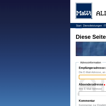
Direkt
zum
Inhalt
|
Direkt
zur
Sektionen
Navigation
Start
Dienstleistungen
IT
Benutzerspezifische
Werkzeuge
Diese Seit
Adressinformation
Empfängeradresse (
Die E-Mail-Adresse, an
Absenderadresse
Ihre E-Mail-Adresse
Kommentar
Kommentar zur Empfeh