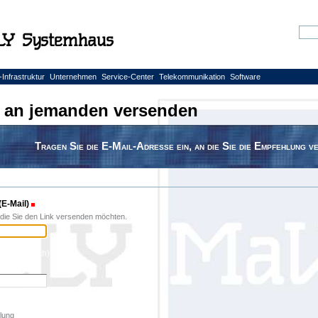
Webs
Erwei
-Infrastruktur
Unternehmen
Service-Center
Telekommunikation
Software
e an jemanden versenden
Tragen Sie die E-Mail-Adresse ein, an die Sie die Empfehlung v
E-Mail)
(Erforderlich)
 die Sie den Link versenden möchten.
(Erforderlich)
lung